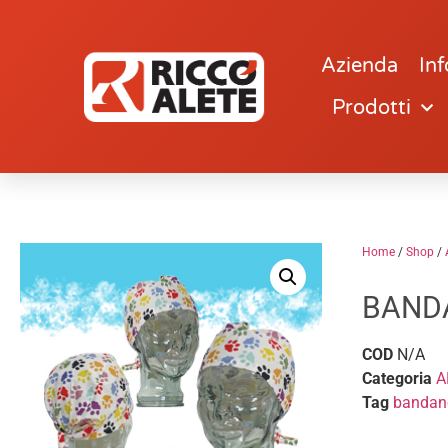
Azienda
Inf
Prodotti
Home
/
Shop
/
BAND
COD
N/A
Categoria
A
Tag
bandan