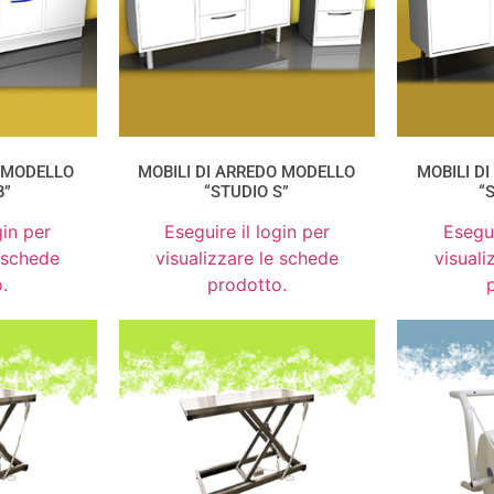
O MODELLO
MOBILI DI ARREDO MODELLO
MOBILI D
B”
“STUDIO S”
“
gin per
Eseguire il login per
Esegui
e schede
visualizzare le schede
visuali
.
prodotto.