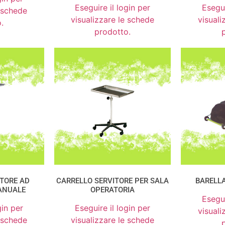
Eseguire il login per
Esegui
e schede
visualizzare le schede
visuali
.
prodotto.
ITORE AD
CARRELLO SERVITORE PER SALA
BARELLA
ANUALE
OPERATORIA
Esegui
gin per
Eseguire il login per
visuali
e schede
visualizzare le schede