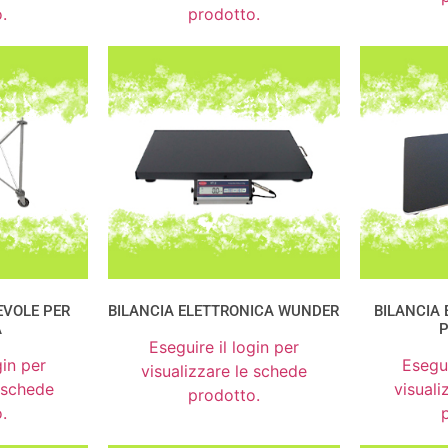
.
prodotto.
EVOLE PER
BILANCIA ELETTRONICA WUNDER
BILANCIA
A
P
Eseguire il login per
gin per
Esegui
visualizzare le schede
e schede
visuali
prodotto.
.