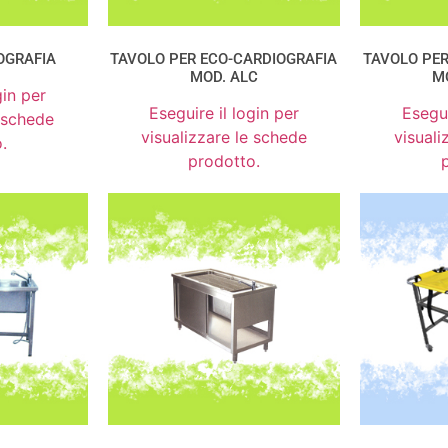
OGRAFIA
TAVOLO PER ECO-CARDIOGRAFIA
TAVOLO PER
MOD. ALC
M
gin per
Eseguire il login per
Esegui
e schede
visualizzare le schede
visuali
.
prodotto.