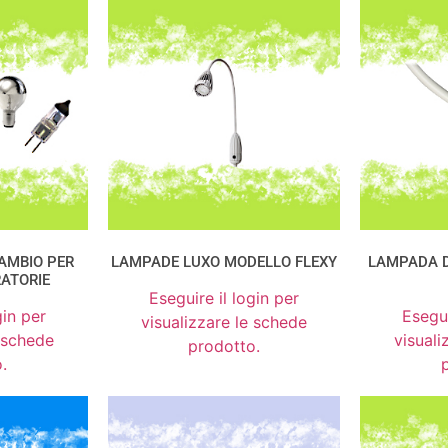
CAMBIO PER
LAMPADE LUXO MODELLO FLEXY
LAMPADA D
ATORIE
Eseguire il login per
gin per
Esegui
visualizzare le schede
e schede
visuali
prodotto.
.