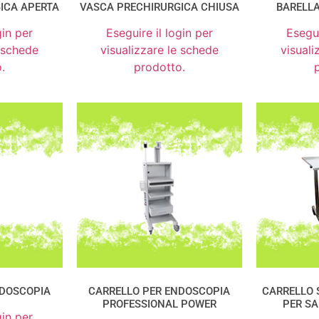
ICA APERTA
VASCA PRECHIRURGICA CHIUSA
BARELL
gin per
Eseguire il login per
Esegui
e schede
visualizzare le schede
visuali
.
prodotto.
NDOSCOPIA
CARRELLO PER ENDOSCOPIA
CARRELLO 
PROFESSIONAL POWER
PER SA
gin per