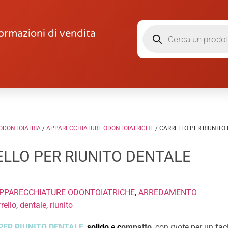
ormazioni di vendita
ODONTOIATRIA
/
APPARECCHIATURE ODONTOIATRICHE
/ CARRELLO PER RIUNITO
LLO PER RIUNITO DENTALE
PPARECCHIATURE ODONTOIATRICHE
,
ARREDAMENTO
rrello
,
dentale
,
riunito
PER RIUNITO DENTALE
,
solido
e
c
ompatto
, con
ruote
per un fac