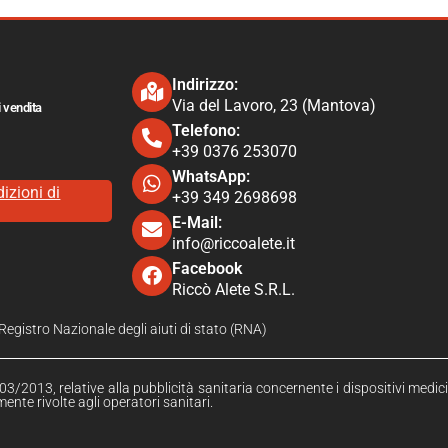
Indirizzo:
Via del Lavoro, 23 (Mantova)
i vendita
Telefono:
+39 0376 253070​
WhatsApp:
izioni di
+39 349 2698698
E-Mail:
info@riccoalete​.it
Facebook
Riccò Alete S.R.L.
l Registro Nazionale degli aiuti di stato (RNA)
3/2013, relative alla pubblicità sanitaria concernente i dispositivi medici,
ente rivolte agli operatori sanitari.