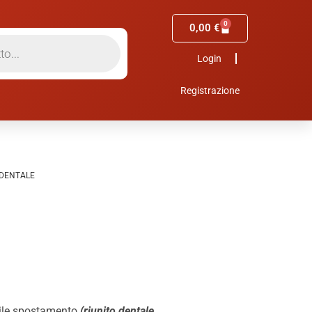
0
0,00
€
Login
Registrazione
 DENTALE
ile spostamento
(riunito dentale