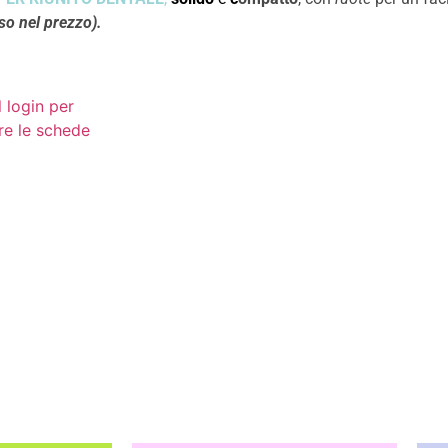
o nel prezzo).
l login per
re le schede