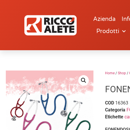
Azienda
Inf
Prodotti
Home
/
Shop
/
FONE
COD
16363
Categoria
F
Etichette
ca
FONENDOS