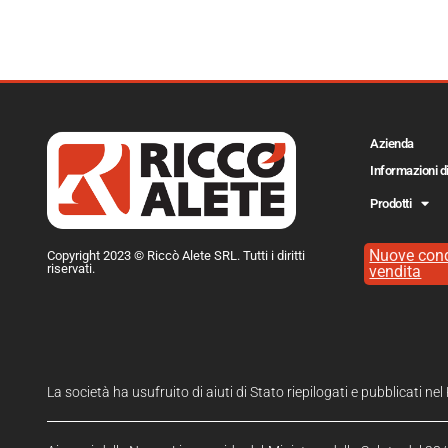
Azienda
Informazioni d
Prodotti
Nuove cond
Copyright 2023 © Riccò Alete SRL. Tutti i diritti
riservati.
vendita
La società ha usufruito di aiuti di Stato riepilogati e pubblicati ne