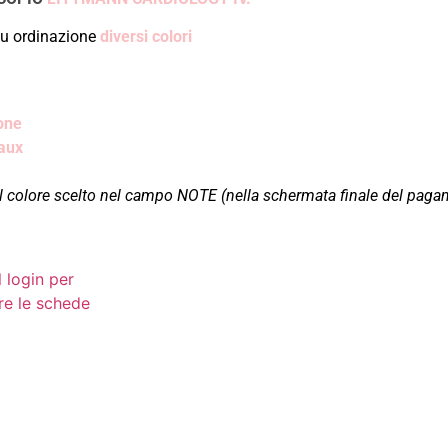
u ordinazione
diversi colori
one
aux
 il colore scelto nel campo NOTE (nella schermata finale del pag
l login per
re le schede