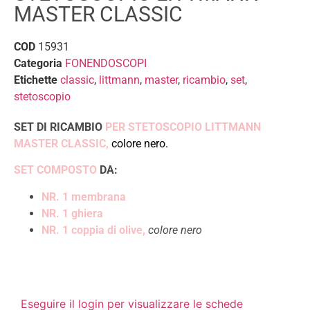
MASTER CLASSIC
COD
15931
Categoria
FONENDOSCOPI
Etichette
classic
,
littmann
,
master
,
ricambio
,
set
,
stetoscopio
SET DI RICAMBIO
PER STETOSCOPIO LITTMANN
MASTER CLASSIC,
colore nero.
SET COMPOSTO
DA:
NR. 1 membrana
NR. 1 ghiera
NR. 1 coppia di olive,
colore nero
Eseguire il login per visualizzare le schede