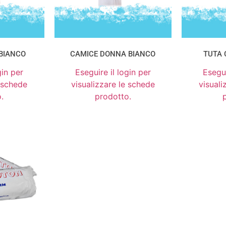
BIANCO
CAMICE DONNA BIANCO
TUTA 
gin per
Eseguire il login per
Esegui
e schede
visualizzare le schede
visuali
.
prodotto.