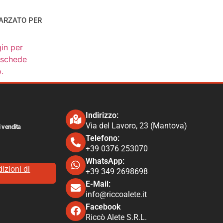
GARZATO PER
I
gin per
e schede
.
Indirizzo:
Via del Lavoro, 23 (Mantova)
i vendita
Telefono:
+39 0376 253070​
WhatsApp:
izioni di
+39 349 2698698
E-Mail:
info@riccoalete​.it
Facebook
Riccò Alete S.R.L.