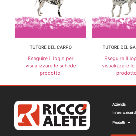
TUTORE DEL CARPO
TUTORE DEL G
Eseguire il login per
Eseguire il lo
visualizzare le schede
visualizzare l
prodotto.
prodotto
Azienda
Informazioni d
Prodotti