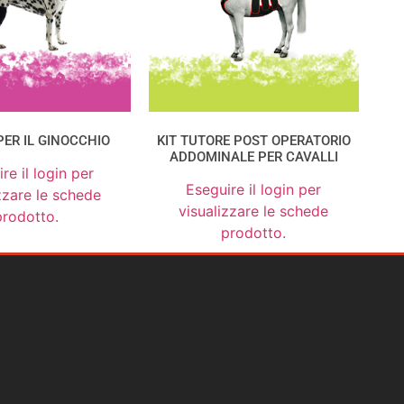
PER IL GINOCCHIO
KIT TUTORE POST OPERATORIO
ADDOMINALE PER CAVALLI
re il login per
Eseguire il login per
zzare le schede
visualizzare le schede
prodotto.
prodotto.