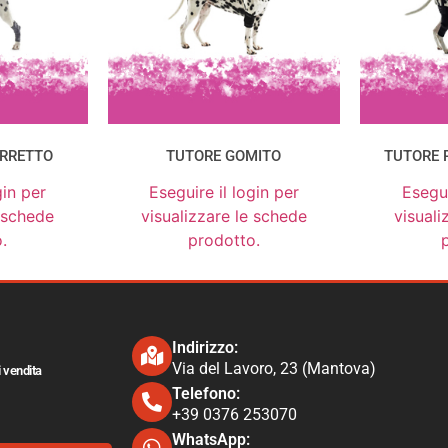
ARRETTO
TUTORE GOMITO
TUTORE 
gin per
Eseguire il login per
Esegui
e schede
visualizzare le schede
visuali
.
prodotto.
Indirizzo:
Via del Lavoro, 23 (Mantova)
i vendita
Telefono:
+39 0376 253070​
WhatsApp: